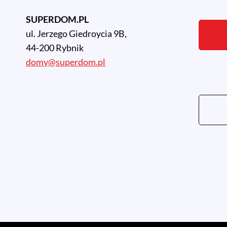
SUPERDOM.PL
ul. Jerzego Giedroycia 9B,
44-200 Rybnik
domy@superdom.pl