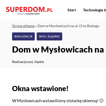
Przejdź
do
Start
Technologie
treści
Strona główna
»
Dom w Mysłowicach na ul. Orła Białego
REALIZACJE
WOJ. ŚLĄSKIE
Dom w Mysłowicach na u
Realizacje
,
woj. śląskie
Okna wstawione!
W Mysłowicach wstawiliśmy stolarkę okienną! 🙂