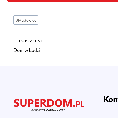
Tagi
#
Mysłowice
wpisu:
Nawigacja
POPRZEDNI
Dom w Łodzi
wpisu
Kon