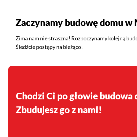
Zaczynamy budowę domu w 
Zima nam nie straszna! Rozpoczynamy kolejną bu
Śledźcie postępy na bieżąco!
Chodzi Ci po głowie budowa
Zbudujesz go z nami!