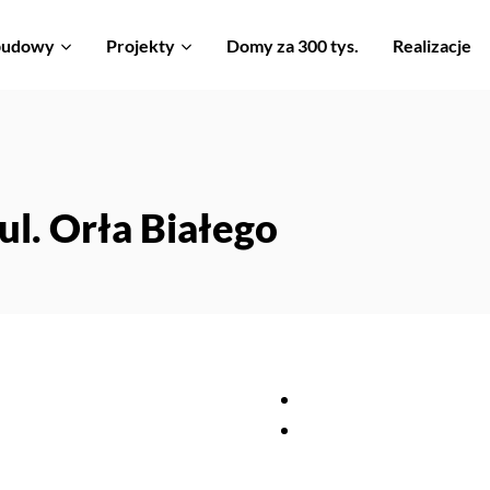
 budowy
Projekty
Domy za 300 tys.
Realizacje
l. Orła Białego