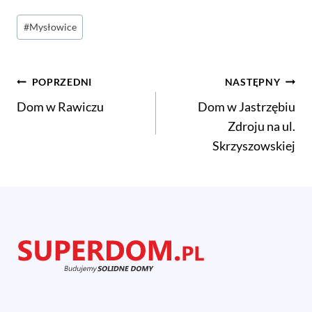
Tagi
#
Mysłowice
wpisu:
Nawigacja
POPRZEDNI
NASTĘPNY
Dom w Rawiczu
Dom w Jastrzębiu
wpisu
Zdroju na ul.
Skrzyszowskiej